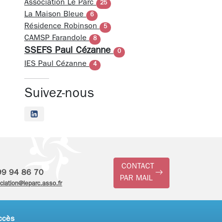
Association Le Parc
25
La Maison Bleue
6
Résidence Robinson
5
CAMSP Farandole
8
SSEFS Paul Cézanne
0
IES Paul Cézanne
4
Suivez-nous
CONTACT
99 94 86 70
PAR MAIL
ciation@leparc.asso.fr
ccès