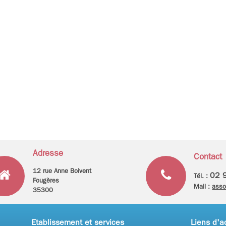
Adresse
Contact
12 rue Anne Boivent
02 
Tél. :
Fougères
Mail :
asso
35300
Etablissement et services
Liens d'a