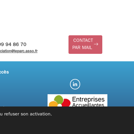
CONTACT
99 94 86 70
PAR MAIL
ciation@leparc.asso.fr
ccès
gales
 refuser son activation.
té