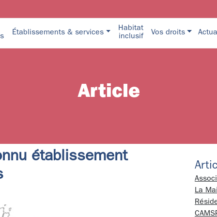
Habitat
Établissements & services
Vos droits
Actua
s
inclusif
Article
onnu établissement
Arti
s
Associ
La Ma
Résid
CAMSP