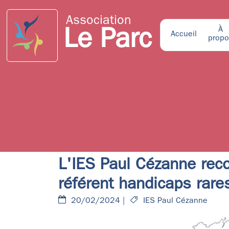
Association
À
Le Parc
Accueil
propo
L'IES Paul Cézanne rec
référent handicaps rare
20/02/2024 |
IES Paul Cézanne