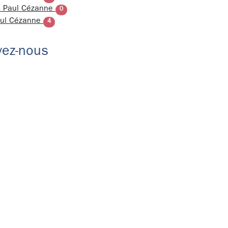
 Paul Cézanne
0
aul Cézanne
4
vez-nous