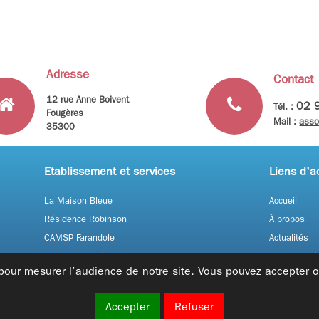
Adresse
Contact
12 rue Anne Boivent
02 
Tél. :
Fougères
Mail :
asso
35300
Etablissement et services
Liens d'a
La Maison Bleue
Accueil
Résidence Robinson
À propos
CAMSP Farandole
Actualités
SSEFS Paul Cézanne
Mentions lé
our mesurer l’audience de notre site. Vous pouvez accepter ou
IES Paul Cézanne
Politique de
confidentiali
Accepter
Refuser