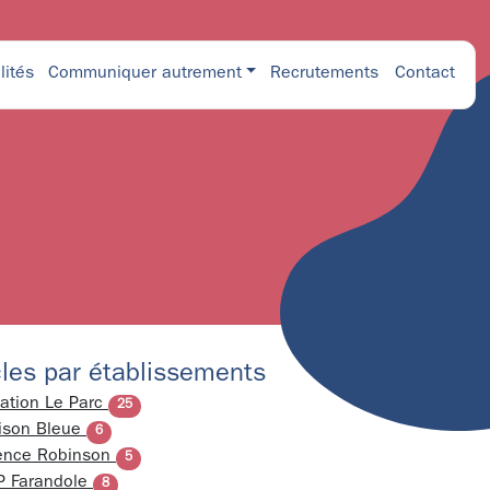
lités
Communiquer autrement
Recrutements
Contact
cles par établissements
ation Le Parc
25
ison Bleue
6
ence Robinson
5
 Farandole
8