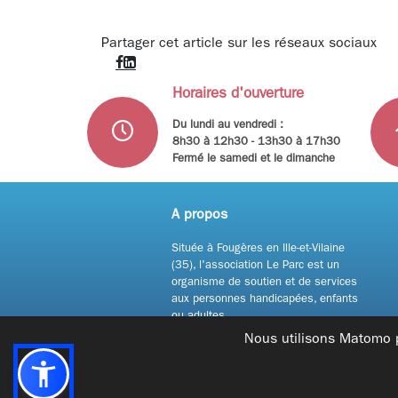
Partager cet article sur les réseaux sociaux
Horaires d'ouverture
Du lundi au vendredi :
8h30 à 12h30 - 13h30 à 17h30
Fermé le samedi et le dimanche
A propos
Située à Fougères en Ille-et-Vilaine
(35), l'association Le Parc est un
organisme de soutien et de services
aux personnes handicapées, enfants
ou adultes.
Nous utilisons Matomo p
© Copyright