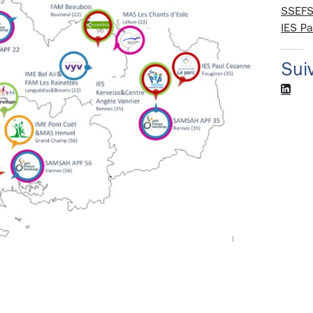
SSEFS
IES P
Sui